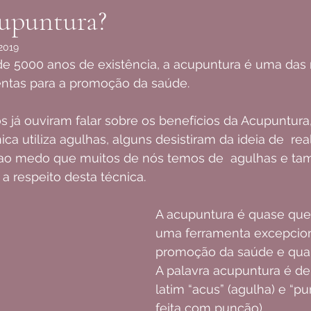
cupuntura?
 2019
mentas para a promoção da saúde.
s já ouviram falar sobre os benefícios da Acupuntura
ca utiliza agulhas, alguns desistiram da ideia de  rea
 ao medo que muitos de nós temos de  agulhas e ta
 a respeito desta técnica.
A acupuntura é quase que 
uma ferramenta excepcion
promoção da saúde e qual
A palavra acupuntura é de
latim “acus” (agulha) e “pu
feita com punção).