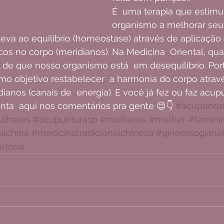
É  uma terapia que estimul
organismo a melhorar seu
eva ao equilíbrio (homeostase) através de aplicação 
os no corpo (meridianos). Na Medicina  Oriental, qu
 de que nosso organismo está  em desequilíbrio. Port
o objetivo restabelecer  a harmonia do corpo atrav
ianos (canais de  energia). E você já fez ou faz acu
nta  aqui nos comentários pra gente 😉👇 
#acupuntu
ulheres
#acupunturasp
#mulheres
#mulher
#femini
alchina
#medicinatradicionalchinesa
#ginecologianat
trícia