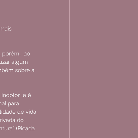
, porém,  ao 
lizar algum 
mbém sobre a 
indolor  e é 
al para 
idade de vida.
rivada do 
ntura” (Picada 