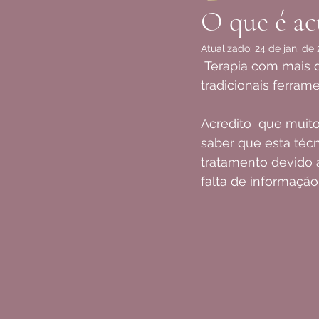
O que é a
Atualizado:
24 de jan. de
 Terapia com mais de 5000 anos de existência, a acupuntura é uma das mais 
tradicionais ferra
Acredito  que muito
saber que esta técni
tratamento devido
falta de informação