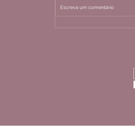
Escreva um comentário
Aromaterapia: hidrolato de
lavanda para hidratação da pele