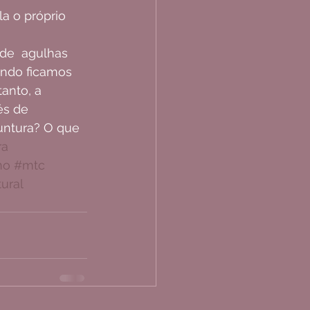
a o próprio 
  
de  agulhas 
ando ficamos 
anto, a 
és de 
puntura? O que 
ra
no
#mtc
ural