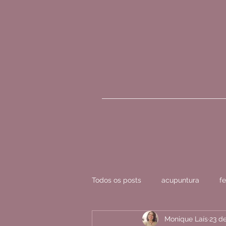
Todos os posts
acupuntura
fe
Monique Laís
23 de