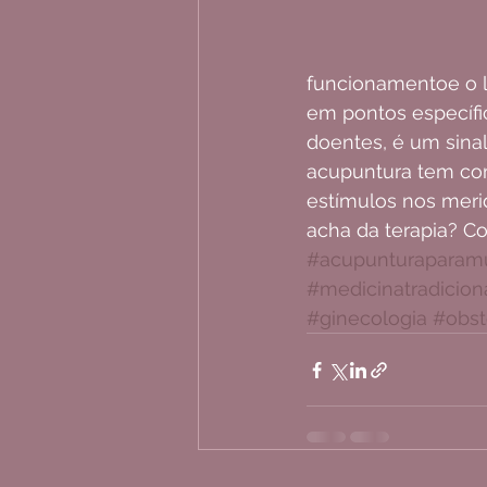
funcionamentoe o l
em pontos específic
doentes, é um sinal
acupuntura tem com
estímulos nos merid
acha da terapia? Co
#acupunturaparam
#medicinatradicion
#ginecologia
#obste