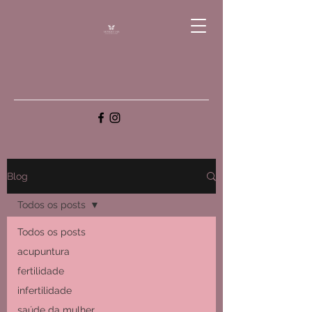
Blog
Todos os posts
Todos os posts
acupuntura
fertilidade
infertilidade
saúde da mulher